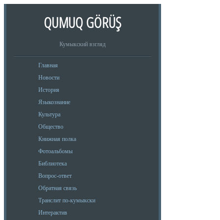
QUMUQ GÖRÜŞ
Кумыкский взгляд
Главная
Новости
История
Языкознание
Культура
Общество
Книжная полка
Фотоальбомы
Библиотека
Вопрос-ответ
Обратная связь
Транслит по-кумыкски
Интерактив