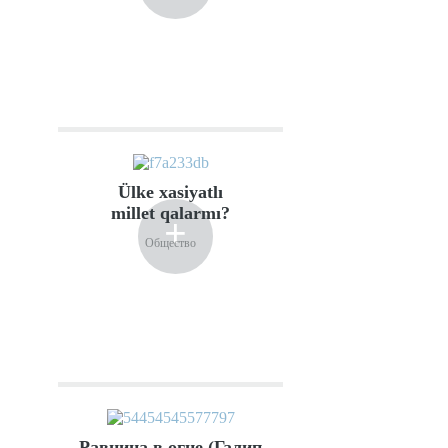
Ülke xasiyatlı
millet qalarmı?
+
Общество
Равнина в огне (Галип