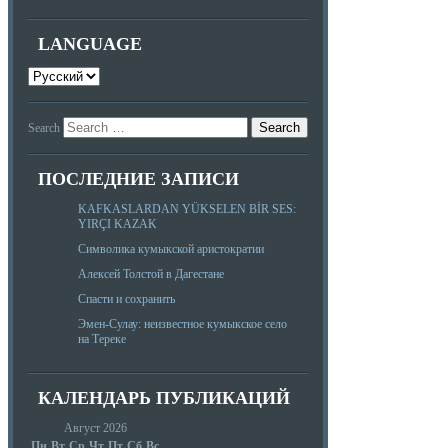
LANGUAGE
Search
ПОСЛЕДНИЕ ЗАПИСИ
KAFKASLARDAN YÜKSELEN BİR SES:
YIRÇI KAZAK
Символика кумыкской аристократии
Алексей Толстой в Дагестане
Спасти и сохранить
Эмен-Сулау: неизвестное кумыкское село
на Тереке
КАЛЕНДАРЬ ПУБЛИКАЦИЙ
Август 2026
Пн
Вт
Ср
Чт
Пт
Сб
Вс