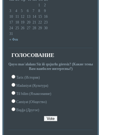
1
2
3
4
5
6
7
8
9
10
11
12
13
14
15
16
17
18
19
20
21
22
23
24
25
26
27
28
29
30
31
« Фев
ГОЛОСОВАНИЕ
Qaysı mas'alalanı Siz iñ qujurlu göresiz? (Какие темы
Вам наиболее интересны?)
Tarix (История)
Madaniyat (Культура)
Til bilim (Языкознание)
Camiyat (Общество)
Başğa (Другое)