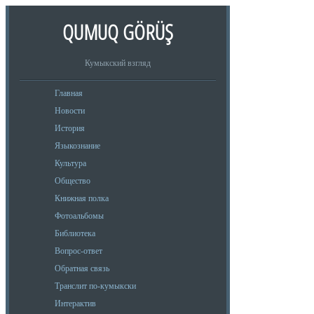
QUMUQ GÖRÜŞ
Кумыкский взгляд
Главная
Новости
История
Языкознание
Культура
Общество
Книжная полка
Фотоальбомы
Библиотека
Вопрос-ответ
Обратная связь
Транслит по-кумыкски
Интерактив