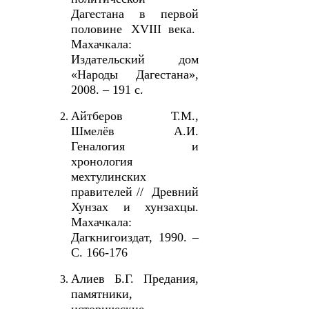
Дагестана в первой
половине
XVIII
века.
Махачкала:
Издательский дом
«Народы Дагестана»,
2008. – 191 с.
Айтберов Т.М.,
Шмелёв А.И.
Геналогия и
хронология
мехтулинских
правителей // Древний
Хунзах и хунзахцы.
Махачкала:
Дагкнигоиздат, 1990. –
С. 166-176
Алиев Б.Г. Предания,
памятники,
исторические