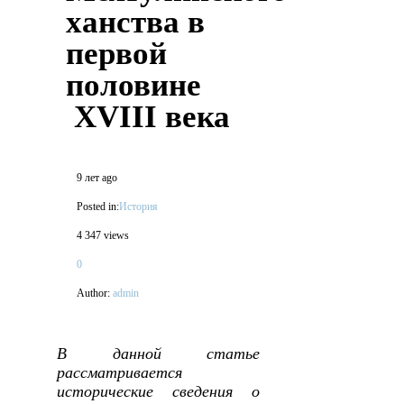
ханства в
первой
половине
XVIII века
9 лет ago
Posted in:
История
4 347 views
0
Author:
admin
В данной статье
рассматривается
исторические сведения о