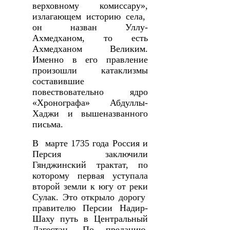
верховному комиссару»,
излагающем историю села,
он назван Уллу-
Ахмедханом, то есть
Ахмедханом Великим.
Именно в его правление
произошли катаклизмы
составившие
повествовательно ядро
«Хронографа» Абдуллы-
Хаджи и вышеназванного
письма.
В марте 1735 года Россия и
Персия заключили
Гянджинский трактат, по
которому первая уступала
второй земли к югу от реки
Сулак. Это открыло дорогу
правителю Персии Надир-
Шаху путь в Центральный
Дагестан. По преданию,