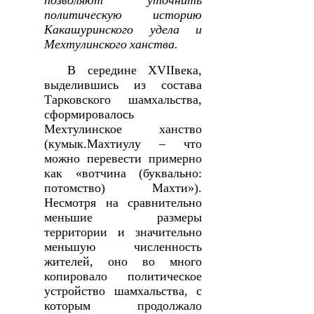
политическую историю
Какашуринского
удела
и
Мехтулинского
ханства
.
В середине
XVII
века,
выделившись из состава
Тарковского шамхальства,
сформировалось
Мехтулинское ханство
(кумык.Махтиулу – что
можно перевести примерно
как «вотчина (буквально:
потомство) Махти»).
Несмотря на сравнительно
меньшие размеры
территории и значительно
меньшую численность
жителей, оно во много
копировало политическое
устройство шамхальства, с
которым продолжало