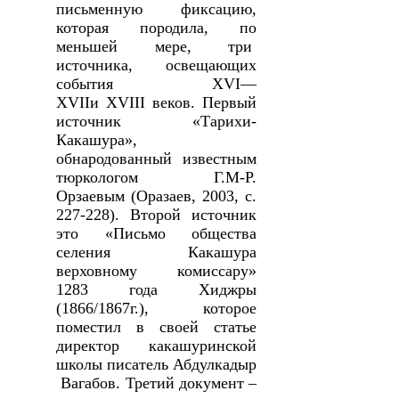
письменную фиксацию,
которая породила, по
меньшей мере, три
источника, освещающих
события
XVI
—
XVII
и
XVIII
веков. Первый
источник «Тарихи-
Какашура»,
обнародованный известным
тюркологом Г.М-Р.
Орзаевым (Оразаев,
2003, с.
227-228). Второй источник
это «Письмо общества
селения Какашура
верховному комиссару»
1283 года Хиджры
(1866/1867г.), которое
поместил в своей статье
директор какашуринской
школы писатель Абдулкадыр
Вагабов. Третий документ –