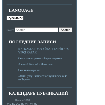
LANGUAGE
Search
ПОСЛЕДНИЕ ЗАПИСИ
KAFKASLARDAN YÜKSELEN BİR SES:
YIRÇI KAZAK
Символика кумыкской аристократии
Алексей Толстой в Дагестане
Спасти и сохранить
Эмен-Сулау: неизвестное кумыкское село
на Тереке
КАЛЕНДАРЬ ПУБЛИКАЦИЙ
Январь 2018
Пн
Вт
Ср
Чт
Пт
Сб
Вс