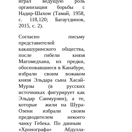
играл ведущую роль
организации борьбы с
Надир-Шахом (Тамай, 1958,
с. 118,120; Багаутдинов,
2015, с. 2).
Согласно письму
представителей
какашуринского общества,
после гибели князя
Магомедхана, их предки,
обосновавшиеся в Канабуре,
избрали своим вожаком
князя Эльдара сына Хасай-
Мурзы (в русских
источниках фигурирует как
Эльдар Саимурзин), а те,
которые жили на Шура-
Озени избрали своим
предводителем некоего
чанку Гебека. По данным
«Хронографа» Абдулла-