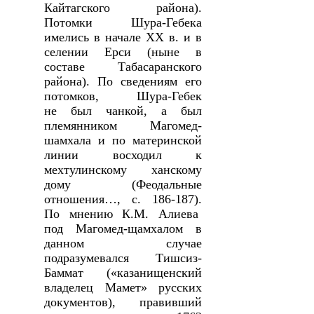
Кайтагского района).
Потомки Шура-Гебека
имелись в начале
XX
в. и в
селении Ерси (ныне в
составе Табасаранского
района). По сведениям его
потомков, Шура-Гебек
не был чанкой, а был
племянником Магомед-
шамхала и по материнской
линии восходил к
мехтулинскому ханскому
дому (Феодальные
отношения…, с. 186-187).
По мнению К.М. Алиева
под Магомед-щамхалом в
данном случае
подразумевался Тишсиз-
Баммат («казанищенский
владелец Мамет» русских
документов), правивший