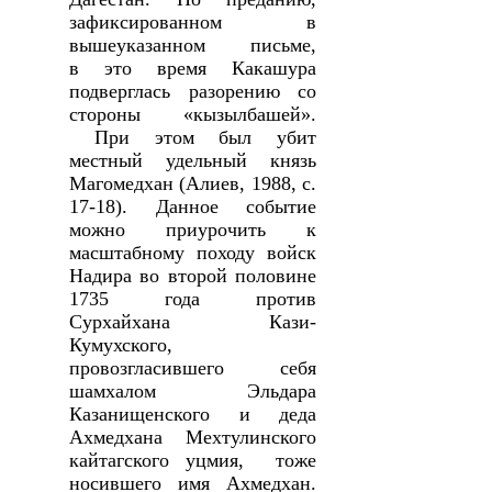
зафиксированном в
вышеуказанном письме,
в это время Какашура
подверглась разорению со
стороны «кызылбашей».
При этом был убит
местный удельный князь
Магомедхан (Алиев, 1988, с.
17-18). Данное событие
можно приурочить к
масштабному походу войск
Надира во второй половине
1735 года против
Сурхайхана Кази-
Кумухского,
провозгласившего себя
шамхалом Эльдара
Казанищенского и деда
Ахмедхана Мехтулинского
кайтагского уцмия, тоже
носившего имя Ахмедхан.