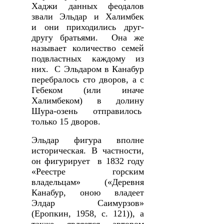
Хаджи данных феодалов
звали Эльдар и Халимбек
и они приходились друг-
другу братьями. Она же
называет количество семей
подвластных каждому из
них. С Эльдаром в Канабур
перебралось сто дворов, а с
Гебеком (или иначе
Халимбеком) в долину
Шура-озень отправилось
только 15 дворов.
Эльдар фигура вполне
историческая. В частности,
он фигурирует в 1832 году
«Реестре горским
владельцам» («Деревня
Канабур, оною владеет
Элдар Саимурзов»
(Еропкин, 1958, с. 121)), а
также является автором