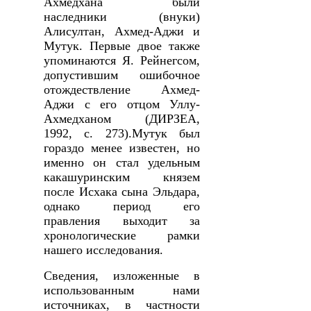
Ахмедхана были
наследники (внуки)
Алисултан, Ахмед-Аджи и
Мутук. Первые двое также
упоминаются Я. Рейнегсом,
допустившим ошибочное
отождествление Ахмед-
Аджи с его отцом Уллу-
Ахмедханом (ДИРЗЕА,
1992, с. 273).Мутук был
гораздо менее известен, но
именно он стал удельным
какашуринским князем
после Исхака сына Эльдара,
однако период его
правления выходит за
хронологические рамки
нашего исследования.
Сведения, изложенные в
использованным нами
источниках, в частности