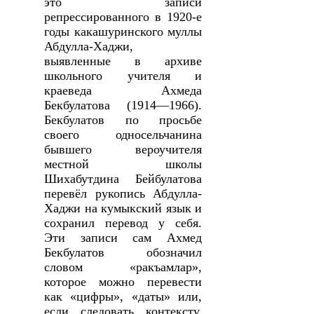
это записи
репрессированного в 1920-е
годы какашуринского муллы
Абдулла-Хаджи,
выявленные в архиве
школьного учителя и
краеведа Ахмеда
Бекбулатова (1914—1966).
Бекбулатов по просьбе
своего односельчанина
бывшего вероучителя
местной школы
Шихабутдина Бейбулатова
перевёл рукопись Абдулла-
Хаджи на кумыкский язык и
сохранил перевод у себя.
Эти записи сам Ахмед
Бекбулатов обозначил
словом «ракъамлар»,
которое можно перевести
как «цифры», «даты» или,
если следовать контексту,