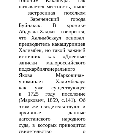
топоним Какашура. Так
называется местность, ныне
застроенная посёлком
Зареченский города
Буйнакск. В хронике
Абдулла-Хаджи говорится,
что Халимбекаул основал
предводитель какашуринцев
Халимбек, но такой важный
источник как «Дневные
записки малороссийского
подскарбиягенерального
Якова Марковича»
упоминает Халимбекаул
как уже существующее
к 1725 году поселение
(Маркович,
1859,
с.141). Об
этом же свидетельствуют и
архивные данные
дагестанского народного
суда, в которых приводится
свидетельство о