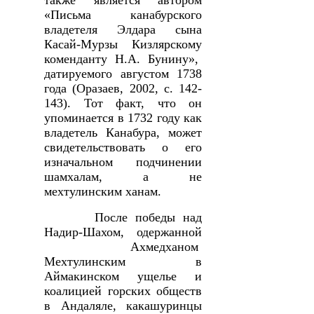
«Письма канабурского
владетеля Элдара сына
Касай-Мурзы Кизлярскому
коменданту Н.А. Бунину»,
датируемого августом 1738
года (Оразаев, 2002, с. 142-
143). Тот факт, что он
упоминается в 1732 году как
владетель Канабура, может
свидетельствовать о его
изначальном подчинении
шамхалам, а не
мехтулинским ханам.
После победы над
Надир-Шахом, одержанной
Ахмедханом
Мехтулинским в
Аймакинском ущелье и
коалицией горских обществ
в Андаляле, какашуринцы