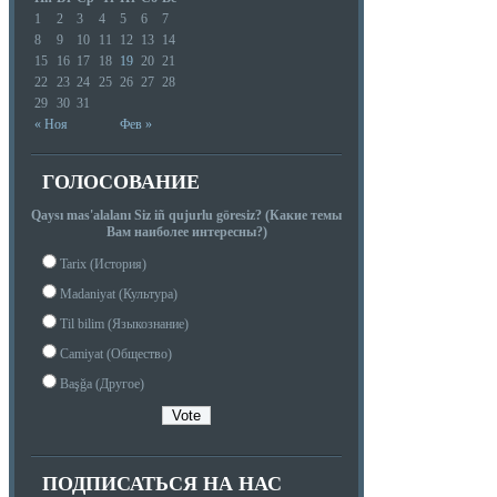
1
2
3
4
5
6
7
8
9
10
11
12
13
14
15
16
17
18
19
20
21
22
23
24
25
26
27
28
29
30
31
« Ноя
Фев »
ГОЛОСОВАНИЕ
Qaysı mas'alalanı Siz iñ qujurlu göresiz? (Какие темы
Вам наиболее интересны?)
Tarix (История)
Madaniyat (Культура)
Til bilim (Языкознание)
Camiyat (Общество)
Başğa (Другое)
ПОДПИСАТЬСЯ НА НАС