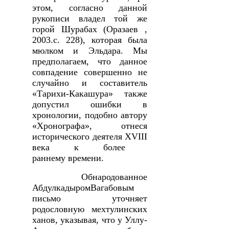
этом, согласно данной
рукописи владел той же
горой Шурабах (Оразаев ,
2003.с. 228), которая была
мюлком и Эльдара. Мы
предполагаем, что данное
совпадение совершенно не
случайно и составитель
«Тарихи-Какашура» также
допустил ошибки в
хронологии, подобно автору
«Хронографа», отнеся
исторического деятеля
XVIII
века к более
раннему времени.
Обнародованное
АбдулкадыромВагабовым
письмо уточняет
родословную мехтулинских
ханов, указывая, что у Уллу-