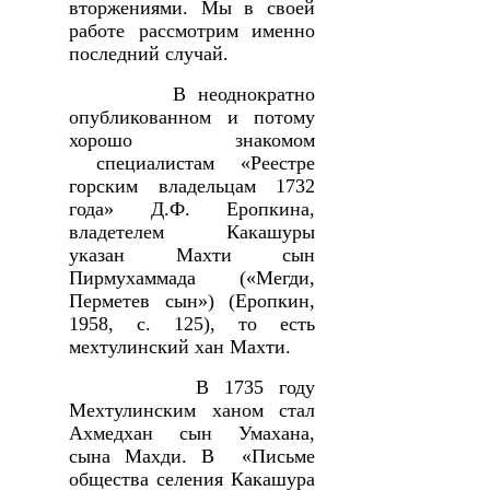
вторжениями. Мы в своей
работе рассмотрим именно
последний случай.
В неоднократно
опубликованном и потому
хорошо знакомом
специалистам «Реестре
горским владельцам 1732
года» Д.Ф. Еропкина,
владетелем Какашуры
указан Махти сын
Пирмухаммада («Мегди,
Перметев сын») (Еропкин,
1958, с. 125), то есть
мехтулинский хан Махти.
В 1735 году
Мехтулинским ханом стал
Ахмедхан сын Умахана,
сына Махди. В «Письме
общества селения Какашура