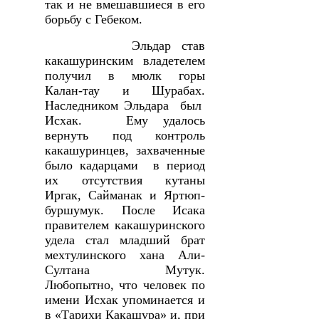
так и не вмешавшиеся в его
борьбу с Гебеком.
Эльдар став
какашуринским владетелем
получил в мюлк горы
Калан-тау и Шурабах.
Наследником Эльдара был
Исхак. Ему удалось
вернуть под контроль
какашуринцев, захваченные
было кадарцами в период
их отсутствия кутаны
Иргак, Сайманак и Яртюп-
буршумук. После Исака
правителем какашуринского
удела стал младший брат
мехтулинского хана Али-
Султана Мутук.
Любопытно, что человек по
имени Исхак упоминается и
в «Тарихи Какашура» и, при