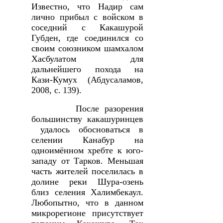
Известно, что Надир сам
лично прибыл с войском в
соседний с Какашурой
Губден, где соединился со
своим союзником шамхалом
Хасбулатом для
дальнейшего похода на
Кази-Кумух (Абдусаламов,
2008, с.
139).
После разорения
большинству какашуринцев
удалось обосноваться в
селении Канабур на
одноимённом хребте к юго-
западу от Тарков. Меньшая
часть жителей поселилась в
долине реки Шура-озень
близ селения Халимбекаул.
Любопытно, что в данном
микрорегионе присутствует