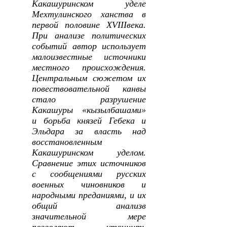
Какашуринском уделе
Мехтулинского ханства в
первой половине
XVIII
века.
При анализе политических
событий автор использует
малоизвестные источники
местного происхождения.
Центральным сюжетом их
повествовательной канвы
стало разрушение
Какашуры «кызылбашами»
и борьба князей Гебека и
Эльдара за власть над
восстановленным
Какашуринском уделом.
Сравнение этих источников
с сообщениями русских
военных чиновников и
народными преданиями, и их
общий анализв
значительной мере
позволяют уточнить