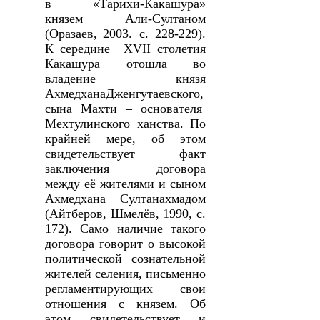
в «Тарихи-Какашура»
князем Али-Султаном
(Оразаев,
2003. с. 228-229).
К середине
XVII
столетия
Какашура отошла во
владение князя
АхмедханаДженгутаевского,
сына Махти – основателя
Мехтулинского ханства. По
крайней мере, об этом
свидетельствует факт
заключения договора
между её жителями и сыном
Ахмедхана Султанахмадом
(Айтберов, Шмелёв, 1990, с.
172). Само наличие такого
договора говорит о высокой
политической сознательной
жителей селения, письменно
регламентирующих свои
отношения с князем. Об
этом свидетельствует и