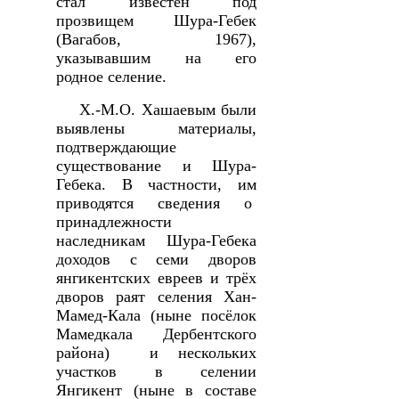
стал известен под
прозвищем Шура-Гебек
(Вагабов
,
1967),
указывавшим на его
родное селение.
Х.-М.О. Хашаевым были
выявлены материалы,
подтверждающие
существование и Шура-
Гебека. В частности, им
приводятся сведения о
принадлежности
наследникам Шура-Гебека
доходов с семи дворов
янгикентских евреев и трёх
дворов раят селения Хан-
Мамед-Кала (ныне посёлок
Мамедкала Дербентского
района) и нескольких
участков в селении
Янгикент (ныне в составе