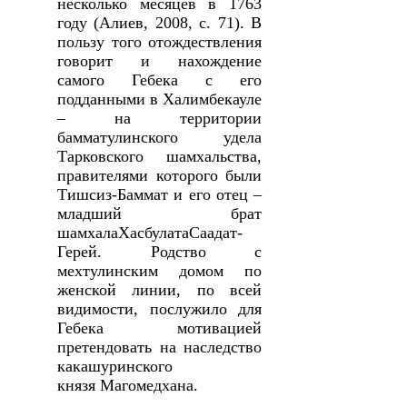
несколько месяцев в 1763
году (Алиев, 2008
,
с. 71). В
пользу того отождествления
говорит и нахождение
самого Гебека с его
подданными в Халимбекауле
– на территории
бамматулинского удела
Тарковского шамхальства,
правителями которого были
Тишсиз-Баммат и его отец –
младший брат
шамхалаХасбулатаСаадат-
Герей. Родство с
мехтулинским домом по
женской линии, по всей
видимости, послужило для
Гебека мотивацией
претендовать на наследство
какашуринского
князя Магомедхана.