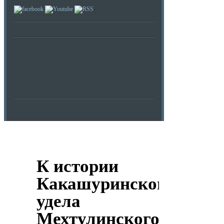
К истории
Какашуринского
удела
Мехтулинского