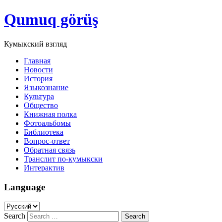
Qumuq görüş
Кумыкский взгляд
Главная
Новости
История
Языкознание
Культура
Общество
Книжная полка
Фотоальбомы
Библиотека
Вопрос-ответ
Обратная связь
Транслит по-кумыкски
Интерактив
Language
Search