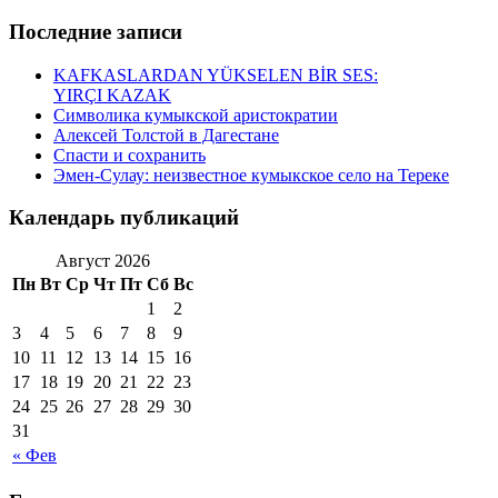
Последние записи
KAFKASLARDAN YÜKSELEN BİR SES:
YIRÇI KAZAK
Символика кумыкской аристократии
Алексей Толстой в Дагестане
Спасти и сохранить
Эмен-Сулау: неизвестное кумыкское село на Тереке
Календарь публикаций
Август 2026
Пн
Вт
Ср
Чт
Пт
Сб
Вс
1
2
3
4
5
6
7
8
9
10
11
12
13
14
15
16
17
18
19
20
21
22
23
24
25
26
27
28
29
30
31
« Фев