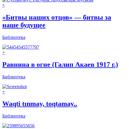
+
«Битвы наших отцов» — битвы за
наше будущее
Библиотека
+
Равнина в огне (Галип Акаев 1917 г.)
Библиотека
+
Waqti tınmay, toqtamay..
Библиотека