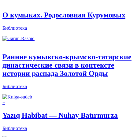
+
О кумыках. Родословная Курумовых
Библиотека
+
Ранние кумыкско-крымско-татарские
династические связи в контексте
истории распада Золотой Орды
Библиотека
+
Yazıq Habibat — Nuhay Batırmurza
Библиотека