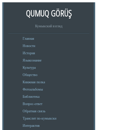
QUMUQ GÖRÜŞ
Кумыкский взгляд
Главная
Новости
История
Языкознание
Культура
Общество
Книжная полка
Фотоальбомы
Библиотека
Вопрос-ответ
Обратная связь
Транслит по-кумыкски
Интерактив