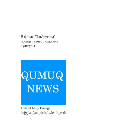
В фонде "Эльбрусоид"
пройдет вечер тюркской
культуры
Dewlet başçı krizege
bağışlanğan görüşüwler ötgerdi