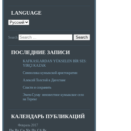
LANGUAGE
Search
ПОСЛЕДНИЕ ЗАПИСИ
KAFKASLARDAN YÜKSELEN BİR SES:
YIRÇI KAZAK
Символика кумыкской аристократии
Алексей Толстой в Дагестане
Спасти и сохранить
Эмен-Сулау: неизвестное кумыкское село
на Тереке
КАЛЕНДАРЬ ПУБЛИКАЦИЙ
Февраль 2017
Пн
Вт
Ср
Чт
Пт
Сб
Вс