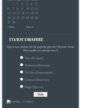
1
2
3
4
5
6
7
8
9
10
11
12
13
14
15
16
17
18
19
20
21
22
23
24
25
26
27
28
« Янв
Мар »
ГОЛОСОВАНИЕ
Qaysı mas'alalanı Siz iñ qujurlu göresiz? (Какие темы
Вам наиболее интересны?)
Tarix (История)
Madaniyat (Культура)
Til bilim (Языкознание)
Camiyat (Общество)
Başğa (Другое)
Loading ...