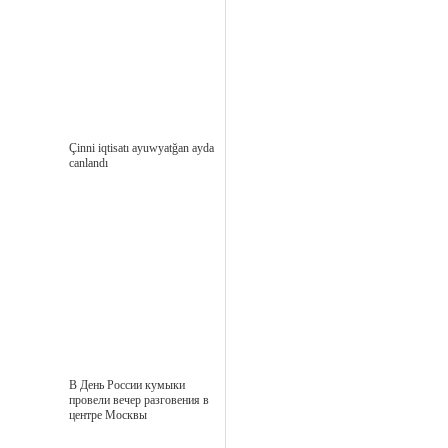
Çinni iqtisatı ayuwyatğan ayda
canlandı
В День России кумыки
провели вечер разговения в
центре Москвы