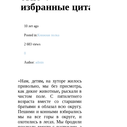
избранные цитаты
10 лет ago
Posted in:
Книжная полка
2 683 views
0
Author:
admin
«Нам, детям
,
на хуторе жилось
привольно, мы без присмотра
,
как дикие животные
,
рыскали в
чистом поле. С пятилетнего
возраста вместе со старшими
братьями я облазал всю округу.
Пешими и конными взбирались
мы на все горы в округе, и
охотились в лесах. Мы бродили
поначалу вместе с пастухами, а