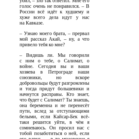
убил, – зло так ответил. Мне его
голос очень не понравился. – В
России всё идёт к худшему и
хуже всего дела идут у нас
на Кавказе.
– Узнаю моего брата, – прервал
мой рассказ Акай, – ну, а что
привело тебя ко мне?
– Видишь ли. Мы говорили
с ним о тебе, о Салимат, о
войне. Сегодня вы и ваши
хозяева в Петрограде наши
союзники, но вскоре
добровольцы будут разгромлены
и тогда придут большевики и
начнутся расправы. Кто знает,
что будет с Салимат? Ты знаешь,
она беременна и не перенесёт
пути, вслед за отступающими
белыми, если Кайсар-Бек всё-
таки решится уйти, в чём я
сомневаюсь. Он просил нас с
тобой позаботиться о ней, если
его вдруг... – в то мгновение я