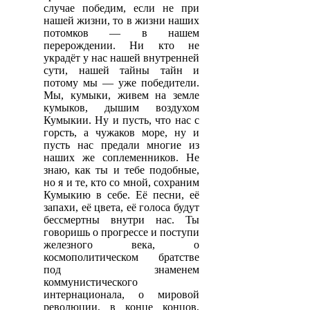
случае победим, если не при
нашей жизни, то в жизни наших
потомков — в нашем
перерождении. Ни кто не
украдёт у нас нашей внутренней
сути, нашей тайны тайн и
потому мы — уже победители.
Мы, кумыки, живем на земле
кумыков, дышим воздухом
Кумыкии. Ну и пусть, что нас с
горсть, а чужаков море, ну и
пусть нас предали многие из
наших же соплеменников. Не
знаю, как ты и тебе подобные,
но я и те, кто со мной, сохраним
Кумыкию в себе. Её песни, её
запахи, её цвета, её голоса будут
бессмертны внутри нас. Ты
говоришь о прогрессе и поступи
железного века, о
космополитическом братстве
под знаменем
коммунистического
интернационала, о мировой
революции, в конце концов,