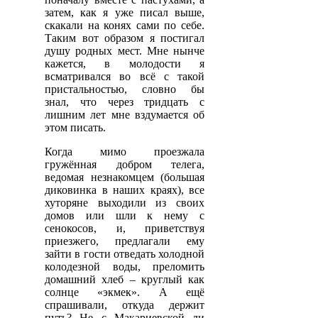
затем, как я уже писал выше,
скакали на конях сами по себе.
Таким вот образом я постигал
душу родных мест. Мне нынче
кажется, в молодости я
всматривался во всё с такой
пристальностью, словно бы
знал, что через тридцать с
лишним лет мне вздумается об
этом писать.
Когда мимо проезжала
гружённая добром телега,
ведомая незнакомцем (большая
диковинка в наших краях), все
хуторяне выходили из своих
домов или шли к нему с
сенокосов, и, приветствуя
приезжего, предлагали ему
зайти в гости отведать холодной
колодезной воды, преломить
домашний хлеб – круглый как
солнце «экмек». А ещё
спрашивали, откуда держит
путь? Не с Макариевской ли