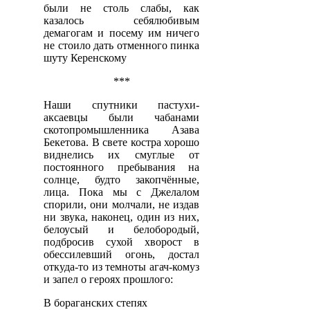
были не столь слабы, как
казалось себялюбивым
демагогам и посему им ничего
не стоило дать отменного пинка
шуту Керенскому
***
Наши спутники пастухи-
аксаевцы были чабанами
скотопромышленника Азава
Бекетова. В свете костра хорошо
виднелись их смуглые от
постоянного пребывания на
солнце, будто закопчённые,
лица. Пока мы с Джелалом
спорили, они молчали, не издав
ни звука, наконец, один из них,
белоусый и белобородый,
подбросив сухой хворост в
обессилевший огонь, достал
откуда-то
из темноты агач-комуз
и запел о героях прошлого:
В бораганских степях