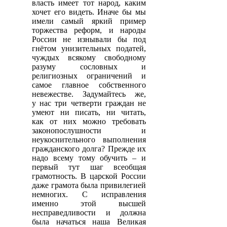
власть имеет тот народ, каким
хочет его видеть. Иначе бы мы
имели самый яркий пример
торжества реформ, и народы
России не изнывали бы под
гнётом унизительных податей,
чуждых всякому свободному
разуму сословных и
религиозных ограничений и
самое главное собственного
невежестве. Задумайтесь же,
у нас три четверти граждан не
умеют ни писать, ни читать,
как от них можно требовать
законопослушности и
неукоснительного выполнения
гражданского долга? Прежде их
надо всему тому обучить – и
первый тут шаг всеобщая
грамотность. В царской России
даже грамота была привилегией
немногих. С исправления
именно этой высшей
несправедливости и должна
была начаться наша Великая