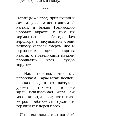
и река скрылась из виду.
***
Ногайцы – народ, привыкший к
самым суровым испытаниям. И
казаки, и банды Гоцинского
норовят украсть у них их
кормильцев – верблюдов. Без
верблюда в засушливой степи
всякому человек смерть, ибо и
чертополох здесь родится
нехотя, с превеликими муками
пробиваясь чрез сухую
кору земли.
– Нам повезло, что мы
пересекаем Кара-Ногай весной,
– сказал один из пастухов,
уроженец этих мест, – в июле
здесь невыносимая жара, аж
мозги кипят, а в рот, нос и глаза
ветром забивается сухой и
горячий как перец песок.
– И как вы только здесь живёте?