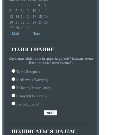
1
2
3
4
5
6
7
8
9
10
11
12
13
14
15
16
17
18
19
20
21
22
23
24
25
26
27
28
29
30
« Май
Июл »
ГОЛОСОВАНИЕ
Qaysı mas'alalanı Siz iñ qujurlu göresiz? (Какие темы
Вам наиболее интересны?)
Tarix (История)
Madaniyat (Культура)
Til bilim (Языкознание)
Camiyat (Общество)
Başğa (Другое)
ПОДПИСАТЬСЯ НА НАС