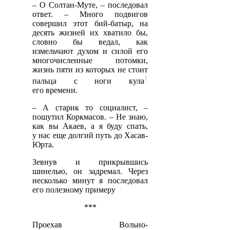
– О Солтан-Муте, – последовал
ответ. – Много подвигов
совершил этот бий-батыр, на
десять жизней их хватило бы,
словно бы ведал, как
измельчают духом и силой его
многочисленные потомки,
жизнь пяти из которых не стоит
1
пальца с ноги кула
его времени.
– А старик то социалист, –
пошутил Коркмасов. – Не знаю,
как вы Акаев, а я буду спать,
у нас еще долгий путь до Хасав-
Юрта.
Зевнув и прикрывшись
шинелью, он задремал. Через
несколько минут я последовал
его полезному примеру
***
Проехав Вольно-