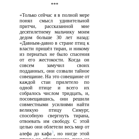
***
«Только сейчас я в полной мере
понял смысл удивительной
притчи, рассказанной мне
десятилетнему мальчику моим
дедом больше 30 лет назад:
«Давным-давно в стране птиц к
власти пришёл тиран, и никому
из пернатых не было спасения
от его жестокости. Когда он
совсем замучил своих
подданных, они созвали тайное
совещание. На это совещание от
каждой стаи прилетело по
одной птице и всего их
собралось числом тридцать, и,
посовещавшись, они решили
совместными усилиями найти
великую птицу Симург,
способную свергнуть тирана,
отвоевать им свободу. С этой
целью они облетели весь мир от
3
алефа до кафа
, но нигде этой