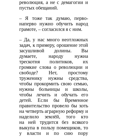
революция, а не с демагогии и
пустых обещаний.
– Я тоже так думаю, перво-
наперво нужно обучить народ
грамоте, – согласился я с ним.
– Да, у нас много неотложных
задач, к примеру, орошение этой
засушливой долины. Вы
думаете, народу нужна
трескотня политиков, их
громкие слова о революции и
свободе? Нет, простому
труженику нужны средства,
чтобы прокормить свою семью,
нужны больницы и школы,
чтобы лечить и обучать его
детей. Если бы Временное
правительство провело бы хоть
на четверть аграрную реформу и
наделило землёй, того кто
на ней трудится без всякого
выкупа в пользу помещиков, то
у власти и по сию пору