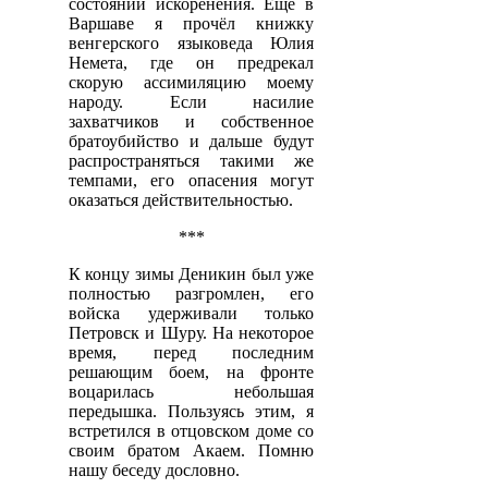
состоянии искоренения. Ещё в
Варшаве я прочёл книжку
венгерского языковеда Юлия
Немета, где он предрекал
скорую ассимиляцию моему
народу. Если насилие
захватчиков и собственное
братоубийство и дальше будут
распространяться такими же
темпами, его опасения могут
оказаться действительностью.
***
К концу зимы Деникин был уже
полностью разгромлен, его
войска удерживали только
Петровск и Шуру. На некоторое
время, перед последним
решающим боем, на фронте
воцарилась небольшая
передышка. Пользуясь этим, я
встретился в отцовском доме со
своим братом Акаем. Помню
нашу беседу дословно.