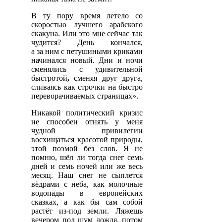
В ту пору время летело со
скоростью лучшего арабского
скакуна. Или это мне сейчас так
чудится? День кончался,
а за ним с петушиными криками
начинался новый. Дни и ночи
сменялись с удивительной
быстротой
,
сменяя друг друга,
сливаясь как строчки на быстро
переворачиваемых страницах».
Никакой политический кризис
не способен отнять у меня
чудной привилегии
восхищаться красотой природы,
этой поэмой без слов. Я не
помню, шёл ли тогда снег семь
дней и семь ночей или же весь
месяц. Наш снег не сыплется
вёдрами с неба, как молочные
водопады в европейских
сказках, а как бы сам собой
растёт из-под земли. Ляжешь
вечером под шум дождя, потом