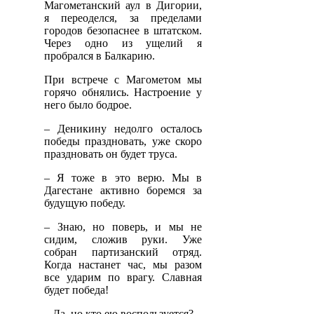
Магометанский аул в Дигории,
я переоделся, за пределами
городов безопаснее в штатском.
Через одно из ущелий я
пробрался в Балкарию.
При встрече с Магометом мы
горячо обнялись. Настроение у
него было бодрое.
– Деникину недолго осталось
победы праздновать, уже скоро
праздновать он будет труса.
– Я тоже в это верю. Мы в
Дагестане активно боремся за
будущую победу.
– Знаю, но поверь, и мы не
сидим, сложив руки. Уже
собран партизанский отряд.
Когда настанет час, мы разом
все ударим по врагу. Славная
будет победа!
– Да, но кто ею воспользуется?