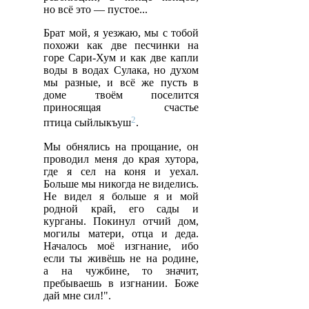
но всё это — пустое...
Брат мой, я уезжаю, мы с тобой
похожи как две песчинки на
горе Сари-Хум и как две капли
воды в водах Сулака, но духом
мы разные, и всё же пусть в
доме твоём поселится
приносящая счастье
2
птица сыйлыкъуш
.
Мы обнялись на прощание, он
проводил меня до края хутора,
где я сел на коня и уехал.
Больше мы никогда не виделись.
Не видел я больше я и мой
родной край, его сады и
курганы. Покинул отчий дом,
могилы матери, отца и деда.
Началось моё изгнание, ибо
если ты живёшь не на родине,
а на чужбине, то значит,
пребываешь в изгнании. Боже
дай мне сил!".