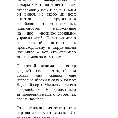
ярмарки? Есть ли у него какие,
незнаемые у нас, товары и кого
он видел, не скоро ли всех
крестьян — тружеников
освободят от унизительных
повинностей, наложенные
на нас «военно-народным»
управлением? Гостеприимство
и горячий интерес к
происходящему в окружавшем
нас мире – вот что отличало
моих земляков в ту пору.
С тоской вспоминаю ветер
средней силы, который на
досаду нам срывал еще
незрелые яблоки в саду к югу от
Дедовой горы. Мы называли его
«сорвияблоко». Наверное, никто
за пределами нашего хутора так
его не называл.
Эти воспоминания освещают и
окрашивают мою жизнь. Их
никакая тьма не затмит.