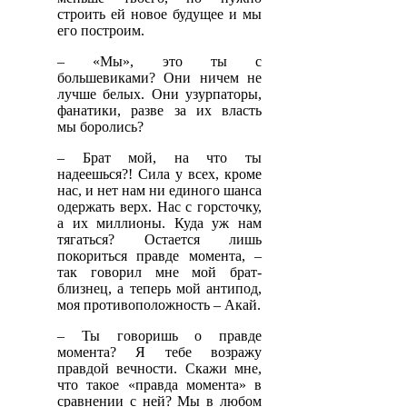
строить ей новое будущее и мы
его построим.
– «Мы», это ты с
большевиками? Они ничем не
лучше белых. Они узурпаторы,
фанатики, разве за их власть
мы боролись?
– Брат мой, на что ты
надеешься?! Сила у всех, кроме
нас, и нет нам ни единого шанса
одержать верх. Нас с горсточку,
а их миллионы. Куда уж нам
тягаться? Остается лишь
покориться правде момента, –
так говорил мне мой брат-
близнец, а теперь мой антипод,
моя противоположность – Акай.
– Ты говоришь о правде
момента? Я тебе возражу
правдой вечности. Скажи мне,
что такое «правда момента» в
сравнении с ней? Мы в любом