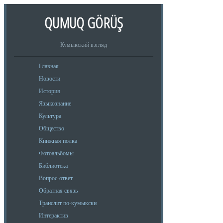
QUMUQ GÖRÜŞ
Кумыкский взгляд
Главная
Новости
История
Языкознание
Культура
Общество
Книжная полка
Фотоальбомы
Библиотека
Вопрос-ответ
Обратная связь
Транслит по-кумыкски
Интерактив