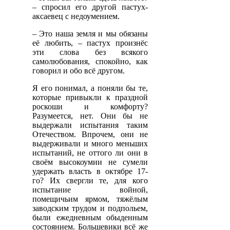
– спросил его другой пастух-
аксаевец с недоумением.
– Это наша земля и мы обязаны
её любить, – пастух произнёс
эти слова без всякого
самолюбования, спокойно, как
говорил и обо всё другом.
Я его понимал, а поняли бы те,
которые привыкли к праздной
роскоши и комфорту?
Разумеется, нет. Они бы не
выдержали испытания таким
Отечеством. Впрочем, они не
выдерживали и много меньших
испытаний, не оттого ли они в
своём высокоумии не сумели
удержать власть в октябре 17-
го? Их свергли те, для кого
испытание войной,
помещичьим ярмом, тяжёлым
заводским трудом и подпольем,
были ежедневным обыденным
состоянием. Большевики всё же