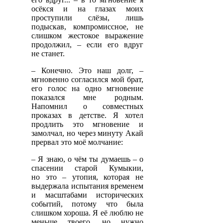
осёкся и на глазах моих
проступили слёзы, лишь
подыскав, компромиссное, не
слишком жестокое выражение
продолжил, – если его вдруг
не станет.
– Конечно. Это наш долг, –
мгновенно согласился мой брат,
его голос на одно мгновение
показался мне родным.
Напомнил о совместных
проказах в детстве. Я хотел
продлить это мгновение и
замолчал, но через минуту Акай
прервал это моё молчание:
– Я знаю, о чём ты думаешь – о
спасении старой Кумыкии,
но это – утопия, которая не
выдержала испытания временем
и масштабами исторических
событий, потому что была
слишком хороша. Я её люблю не
меньше твоего, но нужно