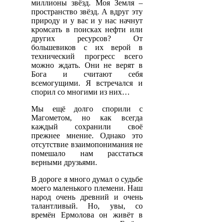
миллионы звёзд. Моя Земля –
пространство звёзд. А вдруг эту
природу и у вас и у нас начнут
кромсать в поисках нефти или
других ресурсов? От
большевиков с их верой в
технический прогресс всего
можно ждать. Они не верят в
Бога и считают себя
всемогущими. Я встречался и
спорил со многими из них…
Мы ещё долго спорили с
Магометом, но как всегда
каждый сохранили своё
прежнее мнение. Однако это
отсутствие взаимопонимания не
помешало нам расстаться
верными друзьями.
В дороге я много думал о судьбе
моего маленького племени. Наш
народ очень древний и очень
талантливый. Но, увы, со
времён Ермолова он живёт в