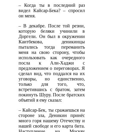
– Когда ты в последний раз
видел Кайсар-Бека? – спросил
он меня.
– В декабре. После той резни,
которую беляки учинили в
Доргели. Он был в окружении
Каитбекова, деникинцы
пытались тогда переманить
меня на свою сторону, чтобы
использовать как очередного
посла к Али-Хаджи с
предложением о переговорах. Я
сделал вид, что поддался на их
уговоры, но единственно,
только для того, что,
встретившись с братом, затем
покинуть Шуру. После братских
объятий я ему сказал:
– Кайсар-Бек, ты сражаешься на
стороне зла, Деникин принёс
много горя нашему Отечеству и
нашей свободе и его карта бита.
Наступление на Москву