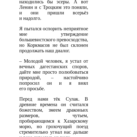
находились бы эсеры. А вот
Ленин и с Троцким это поняли,
и они пришли всерьёз
и надолго.
Я пытался оспорить неприятное
мне утверждение
большевистского превосходства,
но Коркмасов не был склонен
продолжать наш диалог.
– Молодой человек, я устал от
вечных дагестанских споров,
дайте мне просто полюбоваться
природой, – настойчиво
попросил он и я внял
его просьбе.
Перед нами тёк Сулак. В
древние времена он считался
божеством, змеем драконьих
размеров, чутьем,
пробирающимся к Хазарскому
морю, но грохочущий поезд
стремительно угнал нас дальше