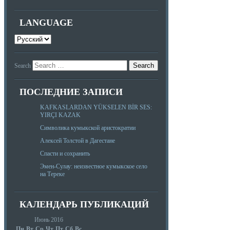
LANGUAGE
Search
ПОСЛЕДНИЕ ЗАПИСИ
KAFKASLARDAN YÜKSELEN BİR SES:
YIRÇI KAZAK
Символика кумыкской аристократии
Алексей Толстой в Дагестане
Спасти и сохранить
Эмен-Сулау: неизвестное кумыкское село
на Тереке
КАЛЕНДАРЬ ПУБЛИКАЦИЙ
Июнь 2016
Пн
Вт
Ср
Чт
Пт
Сб
Вс