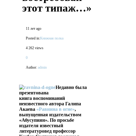
этот типаж…»
11 лет ago
Posted in:
Книжная полка
4 262 views
0
Author:
admin
Недавно была
презентована
книга воспоминаний
неизвестного автора Галипа
Акаева
«Равнина в огне»
,
выпущенная издательством
«Абусупиян». По просьбе
издателя известный
литературовед профессор