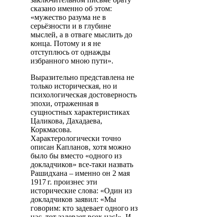
сказано именно об этом:
«мужество разума не в
серьёзности и в глубине
мыслей, а в отваге мыслить до
конца. Потому и я не
отступлюсь от однажды
избранного мною пути».
Выразительно представлена не
только историческая, но и
психологическая достоверность
эпохи, отраженная в
сущностных характеристиках
Цаликова, Дахадаева,
Коркмасова.
Характерологически точно
описан Капланов, хотя можно
было бы вместо «одного из
докладчиков» все-таки назвать
Рашидхана – именно он 2 мая
1917 г.
произнес эти
исторические слова: «Один из
докладчиков заявил: «Мы
говорим: кто задевает одного из
нас, тот задевает всех нас!». И