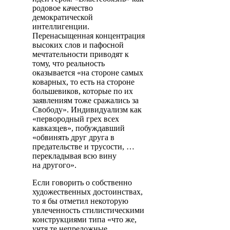
родовое качество
демократической
интеллигенции.
Перенасыщенная концентрация
высоких слов и пафосной
мечтательности приводят к
тому, что реальность
оказывается «на стороне самых
коварных, то есть на стороне
большевиков, которые по их
заявлениям тоже сражались за
Свободу». Индивидуализм как
«первородный грех всех
кавказцев», побуждавший
«обвинять друг друга в
предательстве и трусости, …
перекладывая всю вину
на другого».
Если говорить о собственно
художественных достоинствах,
то я бы отметил некоторую
увлеченность стилистическими
конструкциями типа «что же,
учтя те непреложные