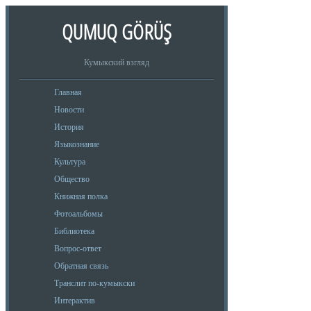
QUMUQ GÖRÜŞ
Кумыкский взгляд
Главная
Новости
История
Языкознание
Культура
Общество
Книжная полка
Фотоальбомы
Библиотека
Вопрос-ответ
Обратная связь
Транслит по-кумыкски
Интерактив