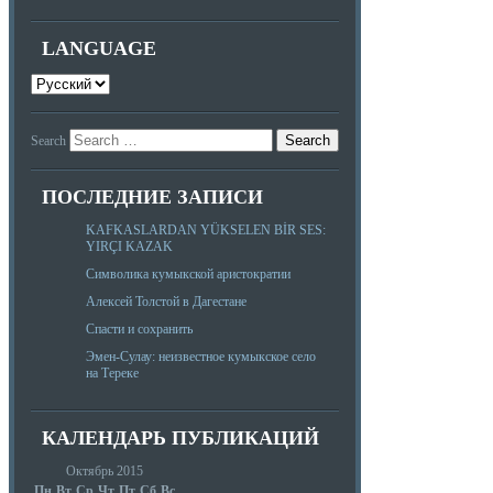
LANGUAGE
Search
ПОСЛЕДНИЕ ЗАПИСИ
KAFKASLARDAN YÜKSELEN BİR SES:
YIRÇI KAZAK
Символика кумыкской аристократии
Алексей Толстой в Дагестане
Спасти и сохранить
Эмен-Сулау: неизвестное кумыкское село
на Тереке
КАЛЕНДАРЬ ПУБЛИКАЦИЙ
Октябрь 2015
Пн
Вт
Ср
Чт
Пт
Сб
Вс