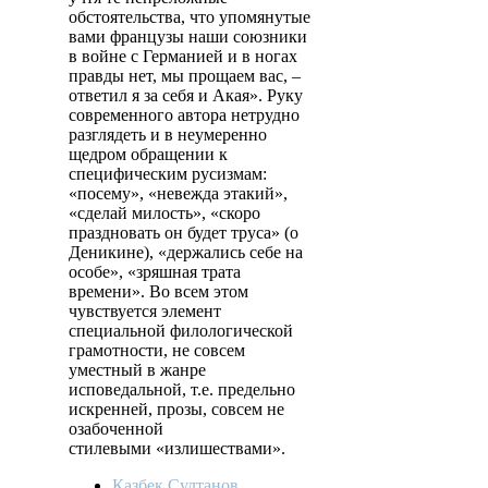
обстоятельства, что упомянутые
вами французы наши союзники
в войне с Германией и в ногах
правды нет, мы прощаем вас, –
ответил я за себя и Акая». Руку
современного автора нетрудно
разглядеть и в неумеренно
щедром обращении к
специфическим русизмам:
«посему», «невежда этакий»,
«сделай милость», «скоро
праздновать он будет труса» (о
Деникине), «держались себе на
особе», «зряшная трата
времени». Во всем этом
чувствуется элемент
специальной филологической
грамотности, не совсем
уместный в жанре
исповедальной, т.е. предельно
искренней, прозы, совсем не
озабоченной
стилевыми «излишествами».
Казбек Султанов