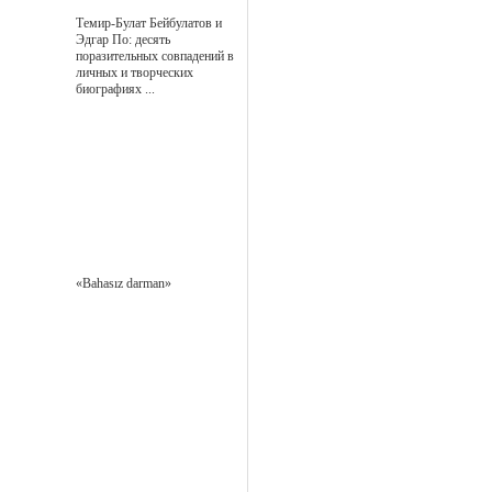
Темир-Булат Бейбулатов и
Эдгар По: десять
поразительных совпадений в
личных и творческих
биографиях ...
«Bahasız darman»