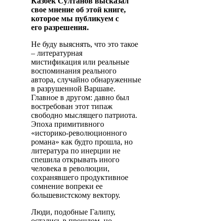
Казбек Султанов высказал
свое мнение об этой книге,
которое мы публикуем с
его разрешения.
Не буду выяснять, что это такое
– литературная
мистификация или реальные
воспоминания реального
автора, случайно обнаруженные
в разрушенной Варшаве.
Главное в другом: давно был
востребован этот типаж
свободно мыслящего патриота.
Эпоха примитивного
«историко-революционного
романа» как будто прошла, но
литература по инерции не
спешила открывать иного
человека в революции,
сохранявшего продуктивное
сомнение вопреки ее
большевистскому вектору.
Люди, подобные Галипу,
остались в прошлом, но