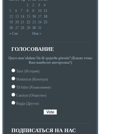
1
2
3
4
5
6
7
8
9
10
11
12
13
14
15
16
17
18
19
20
21
22
23
24
25
26
27
28
29
30
31
« Сен
Ноя »
ГОЛОСОВАНИЕ
Qaysı mas'alalanı Siz iñ qujurlu göresiz? (Какие темы
Вам наиболее интересны?)
Tarix (История)
Madaniyat (Культура)
Til bilim (Языкознание)
Camiyat (Общество)
Başğa (Другое)
ПОДПИСАТЬСЯ НА НАС