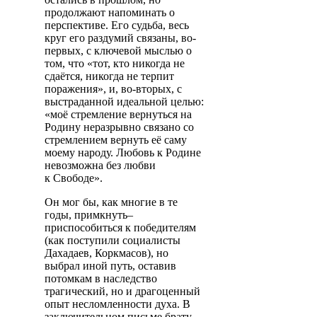
продолжают напоминать о
перспективе. Его судьба, весь
круг его раздумий связаны, во-
первых, с ключевой мыслью о
том, что «тот, кто никогда не
сдаётся, никогда не терпит
поражения», и, во-вторых, с
выстраданной идеальной целью:
«моё стремление вернуться на
Родину неразрывно связано со
стремлением вернуть её саму
моему народу. Любовь к Родине
невозможна без любви
к Свободе».
Он мог бы, как многие в те
годы, примкнуть–
приспособиться к победителям
(как поступили социалисты
Дахадаев, Коркмасов), но
выбрал иной путь, оставив
потомкам в наследство
трагический, но и драгоценный
опыт несломленности духа. В
заключительном письме брату