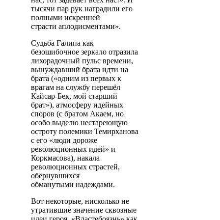
тысячи пар рук наградили его
полными искренней
страсти аплодисментами».
Судьба Галипа как
безошибочное зеркало отразила
лихорадочный пульс времени,
вынуждавший брата идти на
брата («одним из первых к
врагам на службу перешёл
Кайсар-Бек, мой старший
брат»), атмосферу идейных
споров (с братом Акаем, но
особо выделю нестареющую
остроту полемики Темирханова
с его «люди дороже
революционных идей» и
Коркмасова), накала
революционных страстей,
обернувшихся
обманутыми надеждами.
Вот некоторые, нисколько не
утратившие значение сквозные
идеи героя. «Властебоязнь» как