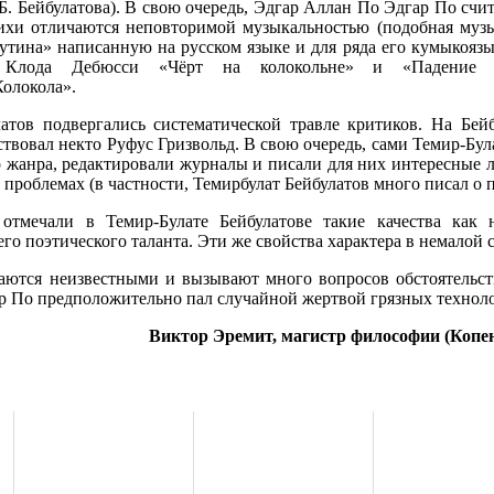
.-Б. Бейбулатова). В свою очередь, Эдгар Аллан По Эдгар По сч
ихи отличаются неповторимой музыкальностью (подобная музы
утина» написанную на русском языке и для ряда его кумыкояз
 Клода Дебюсси «Чёрт на колокольне» и «Падение
олокола».
атов подвергались систематической травле критиков. На Бей
ствовал некто Руфус Гризвольд. В свою очередь, сами Темир-Бу
 жанра, редактировали журналы и писали для них интересные л
 проблемах (в частности, Темирбулат Бейбулатов много писал о 
отмечали в Темир-Булате Бейбулатове такие качества как н
его поэтического таланта. Эти же свойства характера в немалой
аются неизвестными и вызывают много вопросов обстоятельств
ар По предположительно пал случайной жертвой грязных техн
Виктор Эремит, магистр философии (Копен