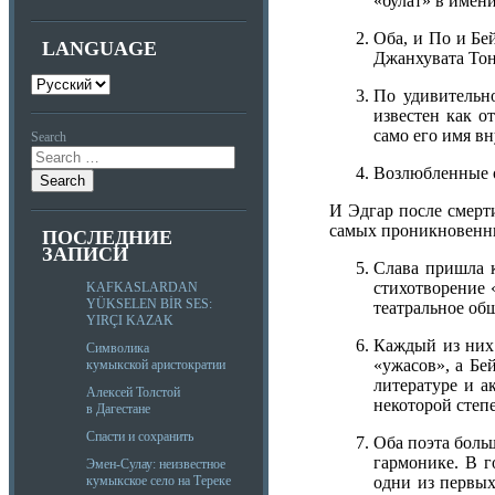
«булат» в имени
Оба, и По и Бе
LANGUAGE
Джанхувата Тон
По удивительн
известен как о
само его имя вн
Search
Возлюбленные о
И Эдгар после смерт
самых проникновенны
ПОСЛЕДНИЕ
ЗАПИСИ
Слава пришла к
стихотворение 
KAFKASLARDAN
YÜKSELEN BİR SES:
театральное об
YIRÇI KAZAK
Каждый из них 
Символика
«ужасов», а Бе
кумыкской аристократии
литературе и а
Алексей Толстой
некоторой степ
в Дагестане
Спасти и сохранить
Оба поэта боль
гармонике. В г
Эмен-Сулау: неизвестное
одни из первых
кумыкское село на Тереке