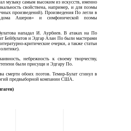
итал музыку самым высоким из искусств, именно
кальность свойствена, например, и для поэмы
ычных произведений). Произведения По легли в
 дома Ашеров» и симфонической поэмы
булатова нападал И. Аурбиев. В атаках на По
лат Бейбулатов и Эдгар Алан По были мастерами
итературно-критические очерки, а также статьи
политике).
аивность, небрежность к своему творчеству,
 степени были присущи и Эдгару По.
а смерти обоих поэтов. Темир-Булат сгинул в
ологий предвыборной компании США.
гаген)