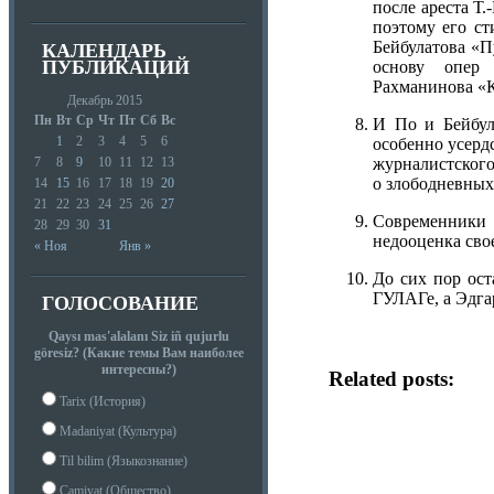
после ареста Т
поэтому его ст
Бейбулатова «П
КАЛЕНДАРЬ
ПУБЛИКАЦИЙ
основу опер
Рахманинова «К
Декабрь 2015
Пн
Вт
Ср
Чт
Пт
Сб
Вс
И По и Бейбул
1
2
3
4
5
6
особенно усерд
журналистского
7
8
9
10
11
12
13
о злободневных
14
15
16
17
18
19
20
21
22
23
24
25
26
27
Современники 
28
29
30
31
недооценка сво
« Ноя
Янв »
До сих пор ост
ГУЛАГе, а Эдг
ГОЛОСОВАНИЕ
Qaysı mas'alalanı Siz iñ qujurlu
göresiz? (Какие темы Вам наиболее
интересны?)
Related posts:
Tarix (История)
Madaniyat (Культура)
Til bilim (Языкознание)
Camiyat (Общество)