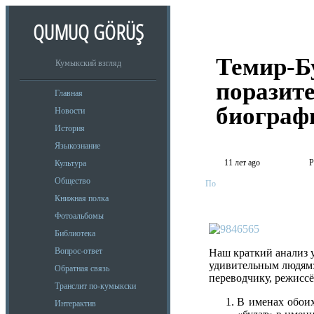
QUMUQ GÖRÜŞ
Темир-Бу
Кумыкский взгляд
поразит
Главная
биографи
Новости
История
Языкознание
11 лет ago
P
Культура
Общество
По
Книжная полка
Фотоальбомы
Библиотека
Вопрос-ответ
Наш краткий анализ у
удивительным людям: 
Обратная связь
переводчику, режиссё
Транслит по-кумыкски
В именах обоих
Интерактив