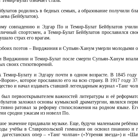
 Темир-Булат означает сталь.
йбулатов родились в бедных семьях, а образование получили б
аева (Бейбулатов).
ому совпадению и Эдгар По и Темир-Булат Бейбулатов учил
тличный спортсмен, а Темир-Булат Бейбулатов прославился сво
ушало страх его врагам.
боих поэтов – Вирджиния и Супьян-Ханум умерли молодыми от
и Вирджинии и Темир-Булат после смерти Супьян-Ханум впали
х своих стихотворений.
 Темир-Булату и Эдгару почти в одном возрасте. В 1845 году
«Ворон», которое прославило его на всю страну. В 1917 году 3
щество и начал издавать ставший легендарным журнал «Танг чол
был первооткрывателем важностей литературы и её реформато
йбулатов заложил основы кумыкской драматургии, являлся пер
ктивно ратовал за реформу стихосложения на родном языке. Ег
ени сродни ужасам из новелл По.
шое значение придавали музыке. Еще, будучи маленьким ребёнком
оды учёбы в Ставропольской гимназии он освоил пианино и г
 дагестанских опер – «Танг чолпан» («Утреняя звезда») и «Ша