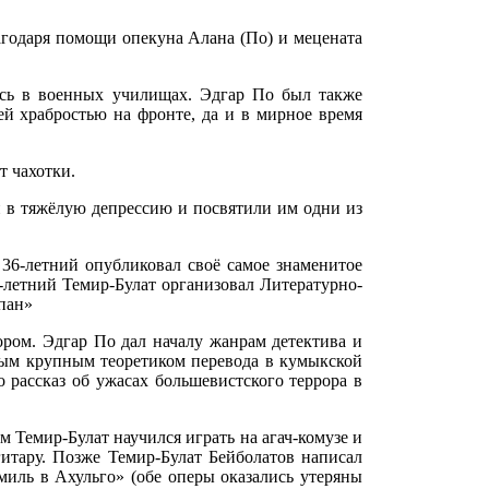
лагодаря помощи опекуна Алана (По) и мецената
ись в военных училищах. Эдгар По был также
ей храбростью на фронте, да и в мирное время
 чахотки.
 в тяжёлую депрессию и посвятили им одни из
 36-летний опубликовал своё самое знаменитое
7-летний Темир-Булат организовал Литературно-
пан»
ром. Эдгар По дал началу жанрам детектива и
вым крупным теоретиком перевода в кумыкской
о рассказ об ужасах большевистского террора в
 Темир-Булат научился играть на агач-комузе и
итару. Позже Темир-Булат Бейболатов написал
миль в Ахульго» (обе оперы оказались утеряны