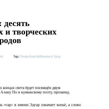
: десять
х и творческих
ародов
in
Tags:
Темир-Булат Бейбулатов и Эдгар
х концах света будет посвящён двум
 Алану По и кумыкскому поэту, прозаику,
ь «гар» в имени Эдгар означает копьё, а слово