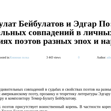
лат Бейбулатов и Эдгар По
ельных совпадений в личны
ях поэтов разных эпох и н
osted in:
Книжная полка
3 443 views
0
Author:
adm
дивительных совпадений в судьбах и свойствах поэтов на разны
американскому поэту, прозаику и теоретику литературы Эдгару
ру и композитору Темир-Булату Бейбулатову.
 поэтов присутствует воинственный корень. В частности корен