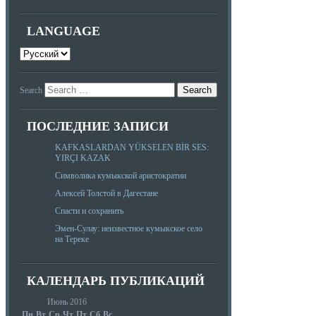
LANGUAGE
Search
ПОСЛЕДНИЕ ЗАПИСИ
KAFKASLARDAN YÜKSELEN BİR SES:
YIRÇI KAZAK
Символика кумыкской аристократии
Алексей Толстой в Дагестане
Спасти и сохранить
Эмен-Сулау: неизвестное кумыкское село
на Тереке
КАЛЕНДАРЬ ПУБЛИКАЦИЙ
Июнь 2016
Пн
Вт
Ср
Чт
Пт
Сб
Вс