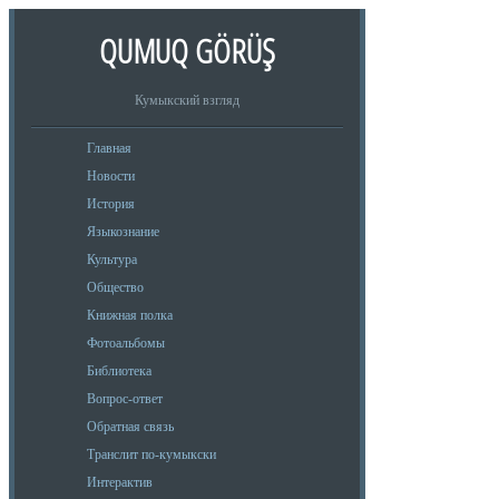
QUMUQ GÖRÜŞ
Кумыкский взгляд
Главная
Новости
История
Языкознание
Культура
Общество
Книжная полка
Фотоальбомы
Библиотека
Вопрос-ответ
Обратная связь
Транслит по-кумыкски
Интерактив