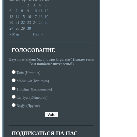
1
2
3
4
5
6
7
8
9
10
11
12
13
14
15
16
17
18
19
20
21
22
23
24
25
26
27
28
29
30
« Май
Июл »
ГОЛОСОВАНИЕ
Qaysı mas'alalanı Siz iñ qujurlu göresiz? (Какие темы
Вам наиболее интересны?)
Tarix (История)
Madaniyat (Культура)
Til bilim (Языкознание)
Camiyat (Общество)
Başğa (Другое)
ПОДПИСАТЬСЯ НА НАС