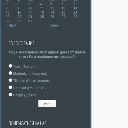
1
2
3
4
5
6
7
8
9
10
11
12
13
14
15
16
17
18
19
20
21
22
23
24
25
26
27
28
29
30
31
« Июл
Сен »
ГОЛОСОВАНИЕ
Qaysı mas'alalanı Siz iñ qujurlu göresiz? (Какие
темы Вам наиболее интересны?)
Tarix (История)
Madaniyat (Культура)
Til bilim (Языкознание)
Camiyat (Общество)
Başğa (Другое)
ПОДПИСАТЬСЯ НА НАС