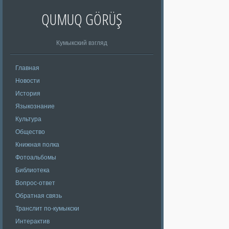
QUMUQ GÖRÜŞ
Кумыкский взгляд
Главная
Новости
История
Языкознание
Культура
Общество
Книжная полка
Фотоальбомы
Библиотека
Вопрос-ответ
Обратная связь
Транслит по-кумыкски
Интерактив