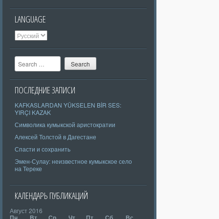
LANGUAGE
Search
ПОСЛЕДНИЕ ЗАПИСИ
KAFKASLARDAN YÜKSELEN BİR SES:
YIRÇI KAZAK
Символика кумыкской аристократии
Алексей Толстой в Дагестане
Спасти и сохранить
Эмен-Сулау: неизвестное кумыкское село
на Тереке
КАЛЕНДАРЬ ПУБЛИКАЦИЙ
Август 2016
Пн
Вт
Ср
Чт
Пт
Сб
Вс