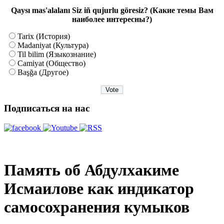
Qaysı mas'alalanı Siz iñ qujurlu göresiz? (Какие темы Вам
наиболее интересны?)
Tarix (История)
Madaniyat (Культура)
Til bilim (Языкознание)
Camiyat (Общество)
Başğa (Другое)
Подписаться на нас
Память об Абдулхакиме
Исмаилове как индикатор
самосохранения кумыков