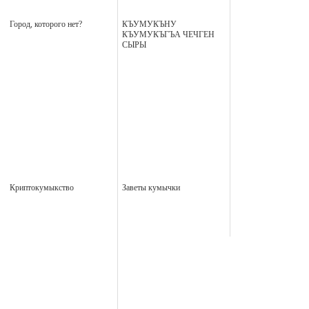
Город, которого нет?
КЪУМУКЪНУ
КЪУМУКЪГЪА ЧЕЧГЕН
СЫРЫ
Криптокумыкство
Заветы кумычки