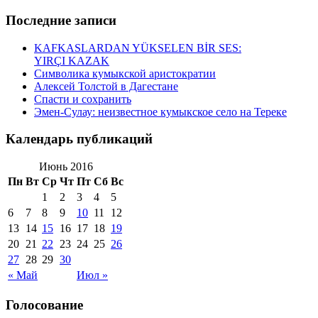
Последние записи
KAFKASLARDAN YÜKSELEN BİR SES:
YIRÇI KAZAK
Символика кумыкской аристократии
Алексей Толстой в Дагестане
Спасти и сохранить
Эмен-Сулау: неизвестное кумыкское село на Тереке
Календарь публикаций
Июнь 2016
Пн
Вт
Ср
Чт
Пт
Сб
Вс
1
2
3
4
5
6
7
8
9
10
11
12
13
14
15
16
17
18
19
20
21
22
23
24
25
26
27
28
29
30
« Май
Июл »
Голосование