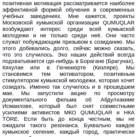
позитивная мотивация рассматривается наиболее
эффективной формой обучения в современных
учебных заведениях. Мне кажется, проекты
Московской кумыкской организации QUMUQLAR
возбуждают интерес среди всей кумыкской
молодежи и не только среди неё. Они часто
служат побуждающим призывом к созиданию. Мы
этого добивались долго, сейчас можно сказать,
что это случилось. Эхо наших действий всегда
подхватывается
где-нибудь
в Борагане (Брагунах),
Кяхулае или в Гючюкюрте (Кизляре). Мы
становимся тем мотиватором, позитивным
стимулятором кумыкской молодежи, которая хочет
созидать. Именно так случилось и в прошедшем
мае. Мы запустили акцию по просмотру
документального фильма об Абдулхакиме
Исмаилове, который был снят совместными
усилиями активистов МКО QUMUQLAR и НКА
TÖRE. Если быть до конца честным, мы не
ожидали такого резонанса. Буквально каждое
кумыкское селение, каждый город, практически