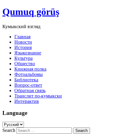
Qumuq görüş
Кумыкский взгляд
Главная
Новости
История
Языкознание
Культура
Общество
Книжная полка
Фотоальбомы
Библиотека
Вопрос-ответ
Обратная связь
Транслит по-кумыкски
Интерактив
Language
Search