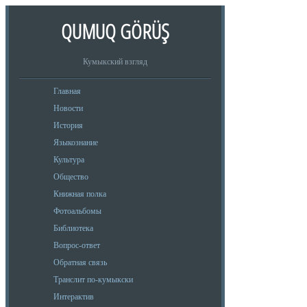
QUMUQ GÖRÜŞ
Кумыкский взгляд
Главная
Новости
История
Языкознание
Культура
Общество
Книжная полка
Фотоальбомы
Библиотека
Вопрос-ответ
Обратная связь
Транслит по-кумыкски
Интерактив