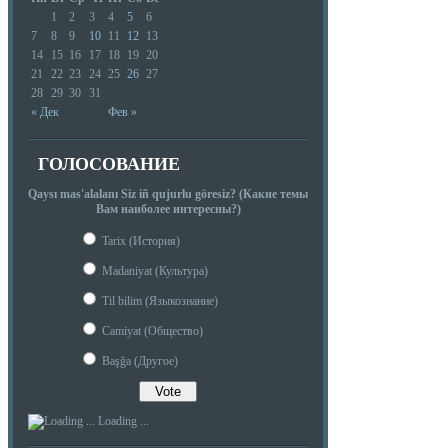
1
2
3
4
5
6
7
8
9
10
11
12
13
14
15
16
17
18
19
20
21
22
23
24
25
26
27
28
29
30
31
« Дек
Фев »
ГОЛОСОВАНИЕ
Qaysı mas'alalanı Siz iñ qujurlu göresiz? (Какие темы
Вам наиболее интересны?)
Tarix (История)
Madaniyat (Культура)
Til bilim (Языкознание)
Camiyat (Общество)
Başğa (Другое)
Loading ...