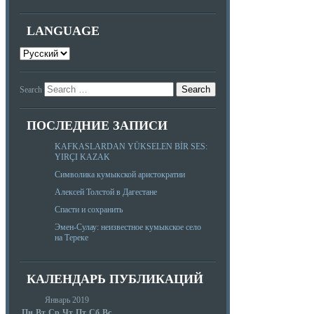
LANGUAGE
Search
ПОСЛЕДНИЕ ЗАПИСИ
KAFKASLARDAN YÜKSELEN BİR SES:
YIRÇI KAZAK
Символика кумыкской аристократии
Алексей Толстой в Дагестане
Спасти и сохранить
Эмен-Сулау: неизвестное кумыкское село
на Тереке
КАЛЕНДАРЬ ПУБЛИКАЦИЙ
Январь 2019
Пн
Вт
Ср
Чт
Пт
Сб
Вс