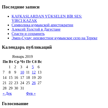
Последние записи
KAFKASLARDAN YÜKSELEN BİR SES:
YIRÇI KAZAK
Символика кумыкской аристократии
Алексей Толстой в Дагестане
Спасти и сохранить
Эмен-Сулау: неизвестное кумыкское село на Тереке
Календарь публикаций
Январь 2019
Пн
Вт
Ср
Чт
Пт
Сб
Вс
1
2
3
4
5
6
7
8
9
10
11
12
13
14
15
16
17
18
19
20
21
22
23
24
25
26
27
28
29
30
31
« Дек
Фев »
Голосование