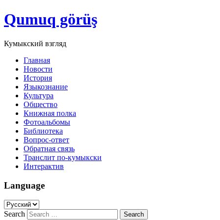
Qumuq görüş
Кумыкский взгляд
Главная
Новости
История
Языкознание
Культура
Общество
Книжная полка
Фотоальбомы
Библиотека
Вопрос-ответ
Обратная связь
Транслит по-кумыкски
Интерактив
Language
Search