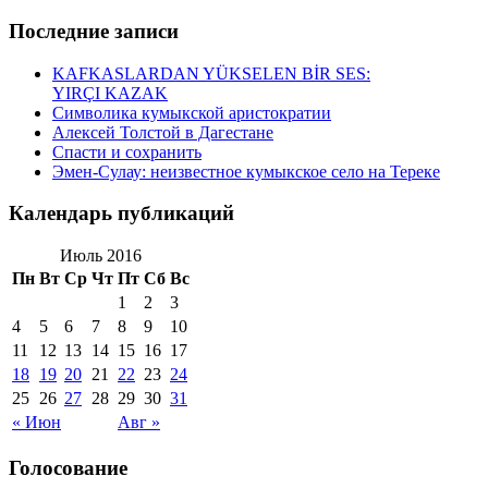
Последние записи
KAFKASLARDAN YÜKSELEN BİR SES:
YIRÇI KAZAK
Символика кумыкской аристократии
Алексей Толстой в Дагестане
Спасти и сохранить
Эмен-Сулау: неизвестное кумыкское село на Тереке
Календарь публикаций
Июль 2016
Пн
Вт
Ср
Чт
Пт
Сб
Вс
1
2
3
4
5
6
7
8
9
10
11
12
13
14
15
16
17
18
19
20
21
22
23
24
25
26
27
28
29
30
31
« Июн
Авг »
Голосование