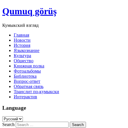
Qumuq görüş
Кумыкский взгляд
Главная
Новости
История
Языкознание
Культура
Общество
Книжная полка
Фотоальбомы
Библиотека
Вопрос-ответ
Обратная связь
Транслит по-кумыкски
Интерактив
Language
Search