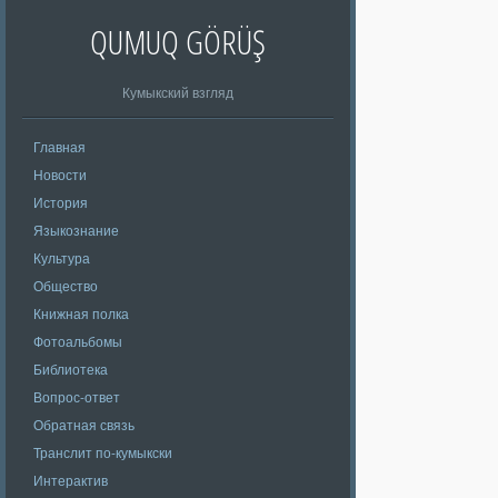
QUMUQ GÖRÜŞ
Кумыкский взгляд
Главная
Новости
История
Языкознание
Культура
Общество
Книжная полка
Фотоальбомы
Библиотека
Вопрос-ответ
Обратная связь
Транслит по-кумыкски
Интерактив