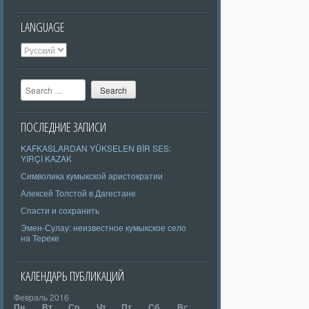
LANGUAGE
Search
ПОСЛЕДНИЕ ЗАПИСИ
KAFKASLARDAN YÜKSELEN BİR SES:
YIRÇI KAZAK
Символика кумыкской аристократии
Алексей Толстой в Дагестане
Спасти и сохранить
Эмен-Сулау: неизвестное кумыкское село
на Тереке
КАЛЕНДАРЬ ПУБЛИКАЦИЙ
Февраль 2016
Пн
Вт
Ср
Чт
Пт
Сб
Вс