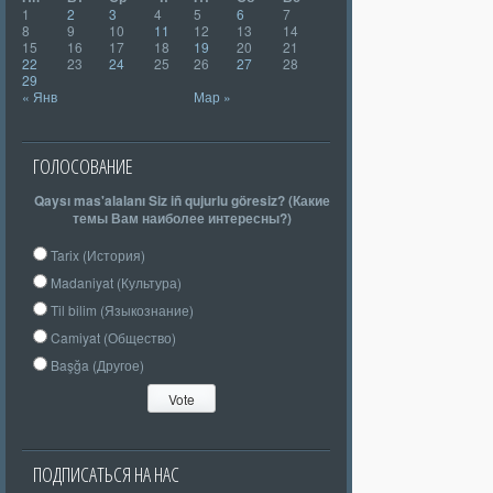
1
2
3
4
5
6
7
8
9
10
11
12
13
14
15
16
17
18
19
20
21
22
23
24
25
26
27
28
29
« Янв
Мар »
ГОЛОСОВАНИЕ
Qaysı mas'alalanı Siz iñ qujurlu göresiz? (Какие
темы Вам наиболее интересны?)
Tarix (История)
Madaniyat (Культура)
Til bilim (Языкознание)
Camiyat (Общество)
Başğa (Другое)
ПОДПИСАТЬСЯ НА НАС