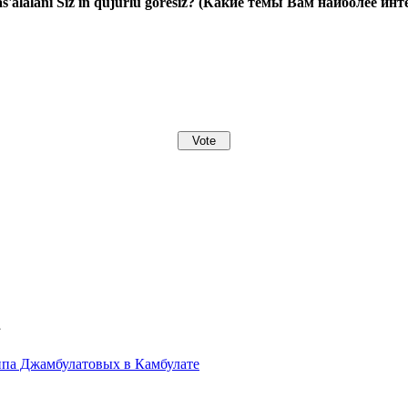
s'alalanı Siz iñ qujurlu göresiz? (Какие темы Вам наиболее ин
1