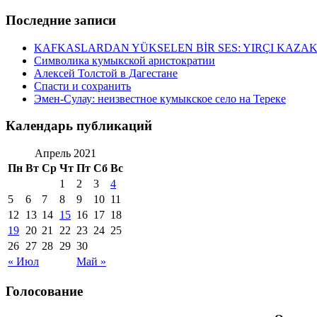
Последние записи
KAFKASLARDAN YÜKSELEN BİR SES: YIRÇI KAZA
Символика кумыкской аристократии
Алексей Толстой в Дагестане
Спасти и сохранить
Эмен-Сулау: неизвестное кумыкское село на Тереке
Календарь публикаций
Апрель 2021
Пн
Вт
Ср
Чт
Пт
Сб
Вс
1
2
3
4
5
6
7
8
9
10
11
12
13
14
15
16
17
18
19
20
21
22
23
24
25
26
27
28
29
30
« Июл
Май »
Голосование