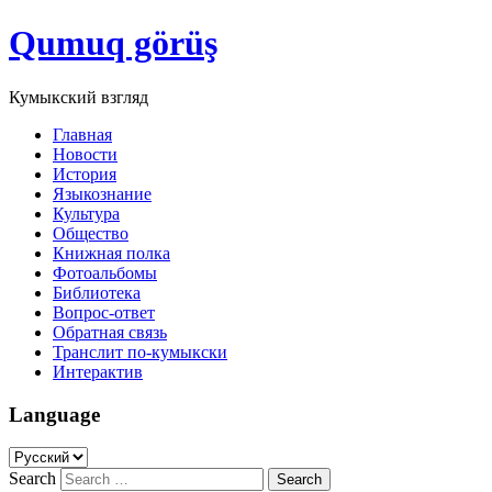
Qumuq görüş
Кумыкский взгляд
Главная
Новости
История
Языкознание
Культура
Общество
Книжная полка
Фотоальбомы
Библиотека
Вопрос-ответ
Обратная связь
Транслит по-кумыкски
Интерактив
Language
Search