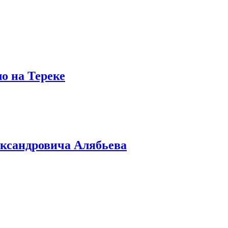
о на Тереке
ександровича Алябьева