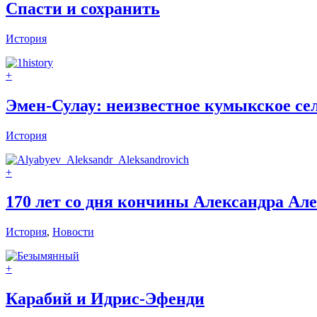
Спасти и сохранить
История
+
Эмен-Сулау: неизвестное кумыкское сел
История
+
170 лет со дня кончины Александра Ал
История
,
Новости
+
Карабий и Идрис-Эфенди