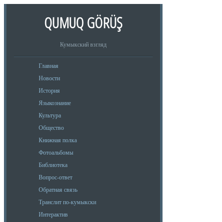
QUMUQ GÖRÜŞ
Кумыкский взгляд
Главная
Новости
История
Языкознание
Культура
Общество
Книжная полка
Фотоальбомы
Библиотека
Вопрос-ответ
Обратная связь
Транслит по-кумыкски
Интерактив