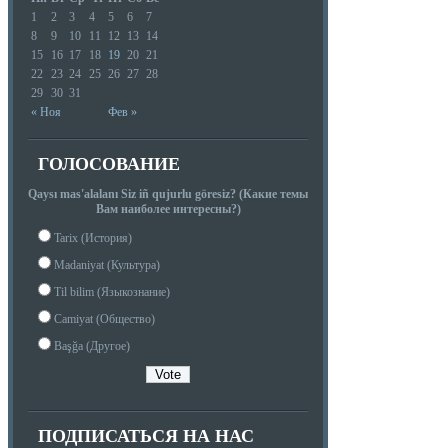
1
2
3
4
5
6
7
8
9
10
11
12
13
14
15
16
17
18
19
20
21
22
23
24
25
26
27
28
29
30
31
« Ноя
Фев »
ГОЛОСОВАНИЕ
Qaysı mas'alalanı Siz iñ qujurlu göresiz? (Какие темы
Вам наиболее интересны?)
Tarix (История)
Madaniyat (Культура)
Til bilim (Языкознание)
Camiyat (Общество)
Başğa (Другое)
ПОДПИСАТЬСЯ НА НАС