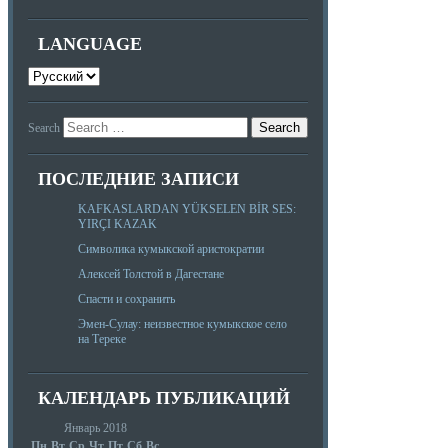
LANGUAGE
Search
ПОСЛЕДНИЕ ЗАПИСИ
KAFKASLARDAN YÜKSELEN BİR SES:
YIRÇI KAZAK
Символика кумыкской аристократии
Алексей Толстой в Дагестане
Спасти и сохранить
Эмен-Сулау: неизвестное кумыкское село
на Тереке
КАЛЕНДАРЬ ПУБЛИКАЦИЙ
Январь 2018
Пн
Вт
Ср
Чт
Пт
Сб
Вс