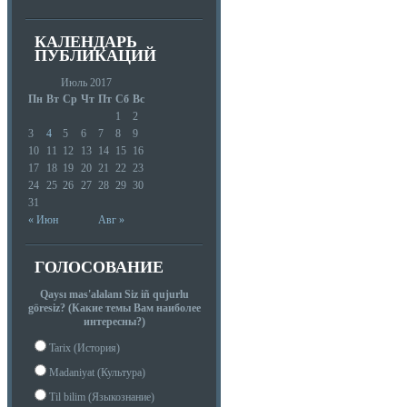
КАЛЕНДАРЬ
ПУБЛИКАЦИЙ
Июль 2017
Пн
Вт
Ср
Чт
Пт
Сб
Вс
1
2
3
4
5
6
7
8
9
10
11
12
13
14
15
16
17
18
19
20
21
22
23
24
25
26
27
28
29
30
31
« Июн
Авг »
ГОЛОСОВАНИЕ
Qaysı mas'alalanı Siz iñ qujurlu
göresiz? (Какие темы Вам наиболее
интересны?)
Tarix (История)
Madaniyat (Культура)
Til bilim (Языкознание)