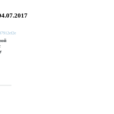
04.07.2017
ной
с
у