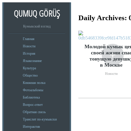
QUMUQ GÖRÜŞ
Daily Archives:
Кумыкский взгляд
Главная
Молодой кумык це
Новости
+
своей жизни спа
История
тонущую девушк
Языкознание
в Москве
Культура
Новости
Общество
Книжная полка
Фотоальбомы
Библиотека
Вопрос-ответ
Обратная связь
Транслит по-кумыкски
Интерактив