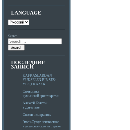
LANGUAGE
Search
ПОСЛЕДНИЕ
ЗАПИСИ
KAFKASLARDAN
YÜKSELEN BİR SES:
YIRÇI KAZAK
Символика
кумыкской аристократии
Алексей Толстой
в Дагестане
Спасти и сохранить
Эмен-Сулау: неизвестное
кумыкское село на Тереке