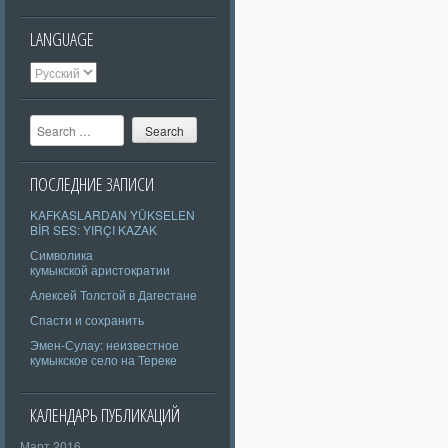
LANGUAGE
Search
ПОСЛЕДНИЕ ЗАПИСИ
KAFKASLARDAN YÜKSELEN
BİR SES: YIRÇI KAZAK
Символика
кумыкской аристократии
Алексей Толстой в Дагестане
Спасти и сохранить
Эмен-Сулау: неизвестное
кумыкское село на Тереке
КАЛЕНДАРЬ ПУБЛИКАЦИЙ
Март 2016