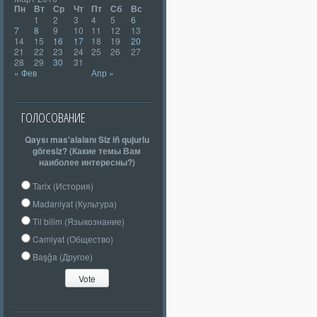
Пн
Вт
Ср
Чт
Пт
Сб
Вс
1
2
3
4
5
6
7
8
9
10
11
12
13
14
15
16
17
18
19
20
21
22
23
24
25
26
27
28
29
30
31
« Фев
Апр »
ГОЛОСОВАНИЕ
Qaysı mas'alalanı Siz iñ qujurlu
göresiz? (Какие темы Вам
наиболее интересны?)
Tarix (История)
Madaniyat (Культура)
Til bilim (Языкознание)
Camiyat (Общество)
Başğa (Другое)