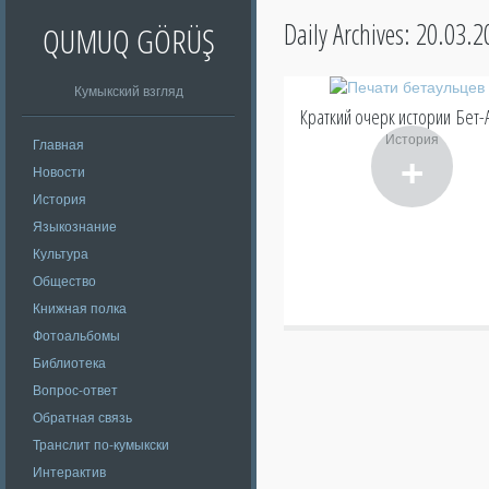
Daily Archives:
20.03.2
QUMUQ GÖRÜŞ
Кумыкский взгляд
Краткий очерк истории Бет-
История
Главная
+
Новости
История
Языкознание
Культура
Общество
Книжная полка
Фотоальбомы
Библиотека
Вопрос-ответ
Обратная связь
Транслит по-кумыкски
Интерактив