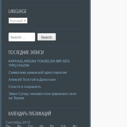
LANGUAGE
Search
ПОСЛЕДНИЕ ЗАПИСИ
KAFKASLARDAN YÜKSELEN BİR SES:
YIRÇI KAZAK
Символика кумыкской аристократии
Алексей Толстой в Дагестане
Спасти и сохранить
Эмен-Сулау: неизвестное кумыкское село
на Тереке
КАЛЕНДАРЬ ПУБЛИКАЦИЙ
Сентябрь 2015
Пн
Вт
Ср
Чт
Пт
Сб
Вс