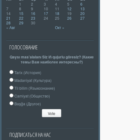
1
2
3
4
5
6
7
8
9
10
11
12
13
14
15
16
17
18
19
20
21
22
23
24
25
26
27
28
29
30
« Авг
Окт »
ГОЛОСОВАНИЕ
Qaysı mas'alalanı Siz iñ qujurlu göresiz? (Какие
темы Вам наиболее интересны?)
Tarix (История)
Madaniyat (Культура)
Til bilim (Языкознание)
Camiyat (Общество)
Başğa (Другое)
ПОДПИСАТЬСЯ НА НАС