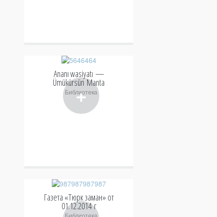
Ananı wasiyatı —
Ümükürsün Manta
+
Библиотека
Газета «Тюрк заман» от
01.12.2014 г
Библиотека