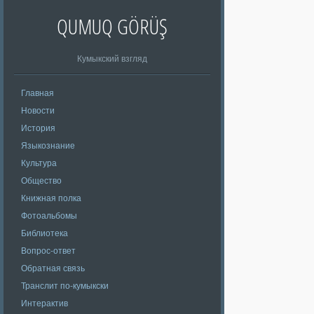
QUMUQ GÖRÜŞ
Кумыкский взгляд
Главная
Новости
История
Языкознание
Культура
Общество
Книжная полка
Фотоальбомы
Библиотека
Вопрос-ответ
Обратная связь
Транслит по-кумыкски
Интерактив