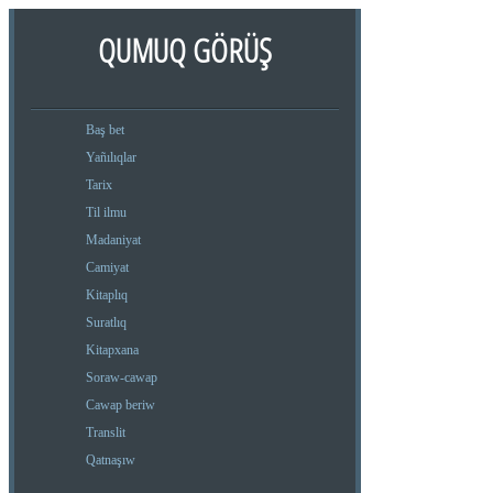
QUMUQ GÖRÜŞ
Baş bet
Yañılıqlar
Tarix
Til ilmu
Madaniyat
Camiyat
Kitaplıq
Suratlıq
Kitapxana
Soraw-cawap
Cawap beriw
Translit
Qatnaşıw