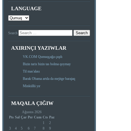
LANGUAGE
Search
AXIRINÇI YAZIWLAR
VK.COM Qumuqçağa çıqdı
Bizin tarix bizin tas bolma qoymay
Til mas'alası
Barak Obama artda da mejitge barajaq
Minküllü yır
MAQALA ÇIĞIW
Ağustos 2026
Pts
Sal
Çar
Per
Cum
Cts
Paz
1
2
3
4
5
6
7
8
9