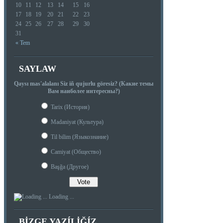
10
11
12
13
14
15
16
17
18
19
20
21
22
23
24
25
26
27
28
29
30
31
« Tem
SAYLAW
Qaysı mas'alalanı Siz iñ qujurlu göresiz? (Какие темы
Вам наиболее интересны?)
Tarix (История)
Madaniyat (Культура)
Til bilim (Языкознание)
Camiyat (Общество)
Başğa (Другое)
Loading ...
BIZGE YAZÍLIĞÍZ