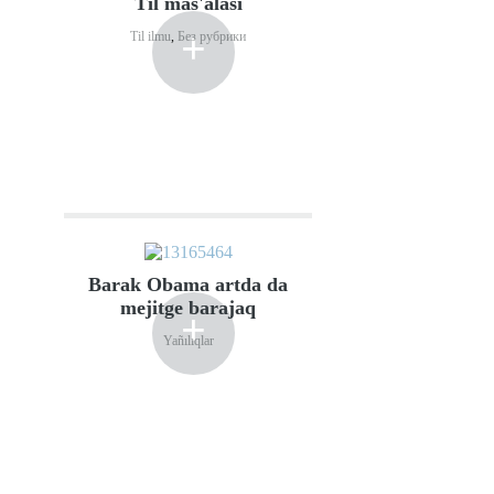
Til mas'alası
+
Til ilmu
,
Без рубрики
Barak Obama artda da
mejitge barajaq
+
Yañılıqlar