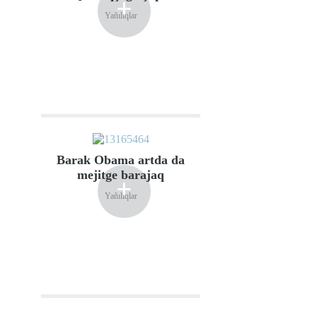
+
Yañılıqlar
Barak Obama artda da
mejitge barajaq
+
Yañılıqlar