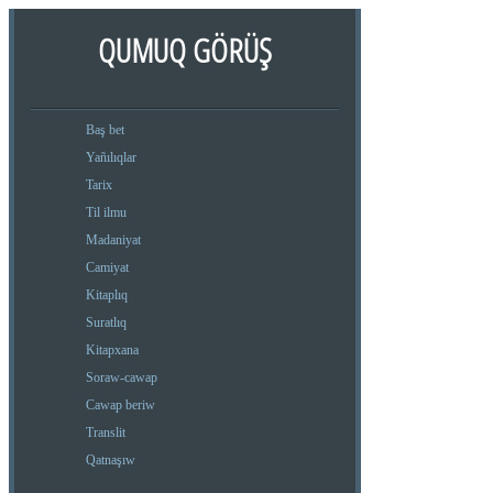
QUMUQ GÖRÜŞ
Baş bet
Yañılıqlar
Tarix
Til ilmu
Madaniyat
Camiyat
Kitaplıq
Suratlıq
Kitapxana
Soraw-cawap
Cawap beriw
Translit
Qatnaşıw