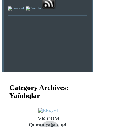
Category Archives:
Yañılıqlar
VK.COM
Qumuqçağa çıqdı