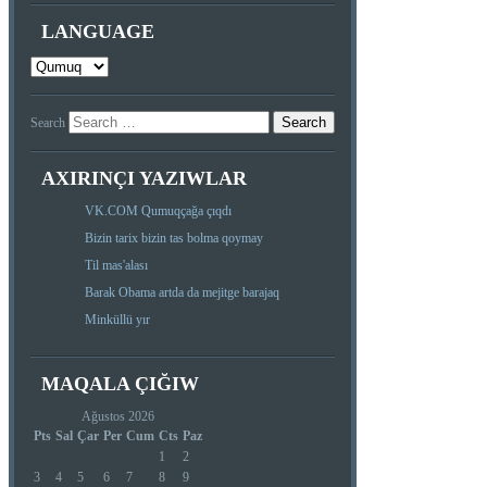
LANGUAGE
Search
AXIRINÇI YAZIWLAR
VK.COM Qumuqçağa çıqdı
Bizin tarix bizin tas bolma qoymay
Til mas'alası
Barak Obama artda da mejitge barajaq
Minküllü yır
MAQALA ÇIĞIW
Ağustos 2026
Pts
Sal
Çar
Per
Cum
Cts
Paz
1
2
3
4
5
6
7
8
9