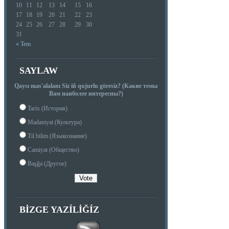
10
11
12
13
14
15
16
17
18
19
20
21
22
23
24
25
26
27
28
29
30
31
« Tem
SAYLAW
Qaysı mas'alalanı Siz iñ qujurlu göresiz? (Какие темы
Вам наиболее интересны?)
Tarix (История)
Madaniyat (Культура)
Til bilim (Языкознание)
Camiyat (Общество)
Başğa (Другое)
BIZGE YAZÍLIĞÍZ