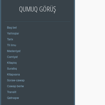
QUMUQ GÖRÜŞ
Baş bet
Yañılıqlar
Tarix
Til ilmu
Madaniyat
Camiyat
Kitaplıq
Suratlıq
Kitapxana
Soraw-cawap
Cawap beriw
Translit
Qatnaşıw