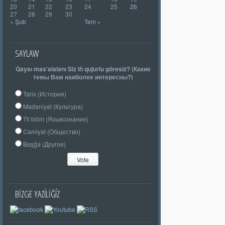
20
21
22
23
24
25
26
27
28
29
30
« Şub
Tem »
SAYLAW
Qaysı mas'alalanı Siz iñ qujurlu göresiz? (Какие
темы Вам наиболее интересны?)
Tarix (История)
Madaniyat (Культура)
Til bilim (Языкознание)
Camiyat (Общество)
Başğa (Другое)
BIZGE YAZÍLIĞÍZ