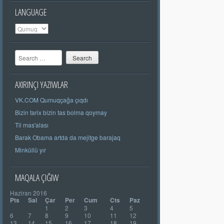
LANGUAGE
Search
AXIRINÇI YAZIWLAR
VK.COM Qumuqçağa çıqdı
Bizin tarix bizin tas bolma qoymay
Til mas'alası
Barak Obama artda da mejitge barajaq
Minküllü yır
MAQALA ÇIĞIW
Haziran 2016
Pts
Sal
Çar
Per
Cum
Cts
Paz
1
2
3
4
5
6
7
8
9
10
11
12
13
14
15
16
17
18
19